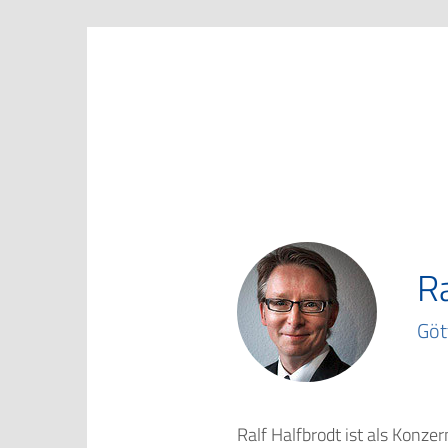
Marketing Club Göttingen e.V.
Ra
Göt
Ralf Halfbrodt ist als Konze