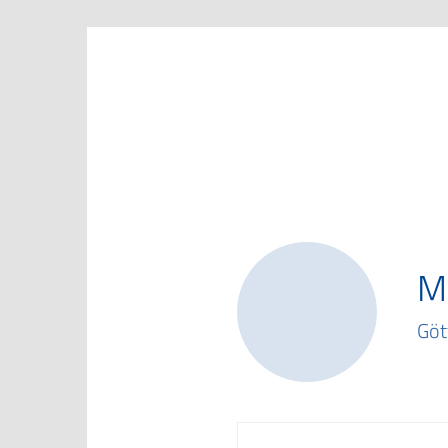
Marketing Club Göttingen e.V.
M
Göt